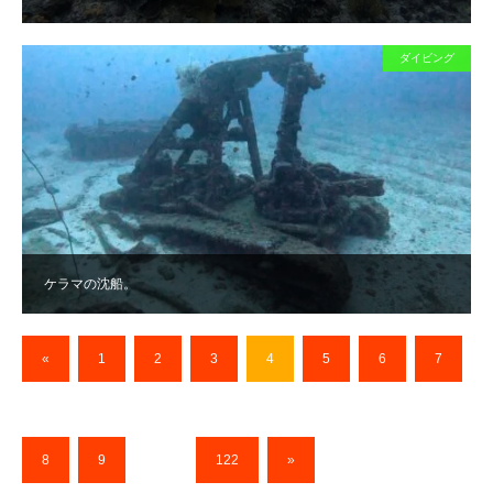
ダイビング
ケラマの沈船。
«
1
2
3
4
5
6
7
8
9
…
122
»