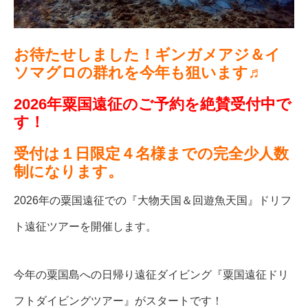
お待たせしました！ギンガメアジ＆イ
ソマグロの群れを今年も狙います♬
2026年粟国遠征のご予約を絶賛受付中で
す！
受付は１日限定４名様までの完全少人数
制になります。
2026年の粟国遠征での『大物天国＆回遊魚天国』ドリフ
ト遠征ツアーを開催します。
今年の粟国島への日帰り遠征ダイビング『粟国遠征ドリ
フトダイビングツアー』がスタートです！