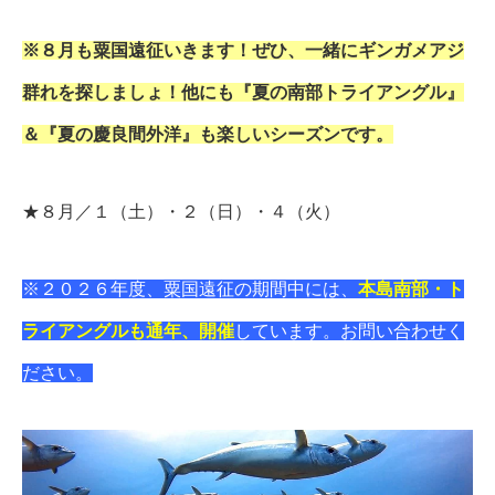
※８月も粟国遠征いきます！ぜひ、一緒にギンガメアジ
群れを探しましょ！他にも『夏の南部トライアングル』
＆『夏の慶良間外洋』も楽しいシーズンです。
★８月／１（土）・２（日）・４（火）
※２０２６年度、粟国遠征の期間中には、
本島南部・ト
ライアングルも通年、開催
しています。お問い合わせく
ださい。