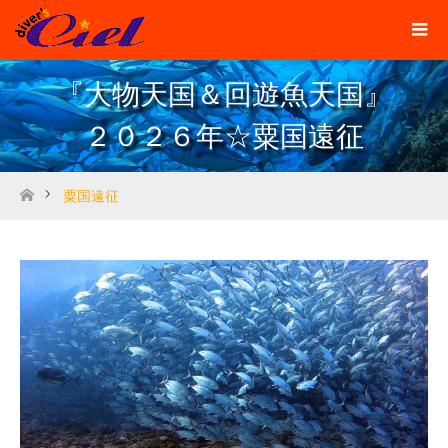
『大物天国＆回遊魚天国』
２０２６年☆粟国遠征
粟国遠征
ホーム