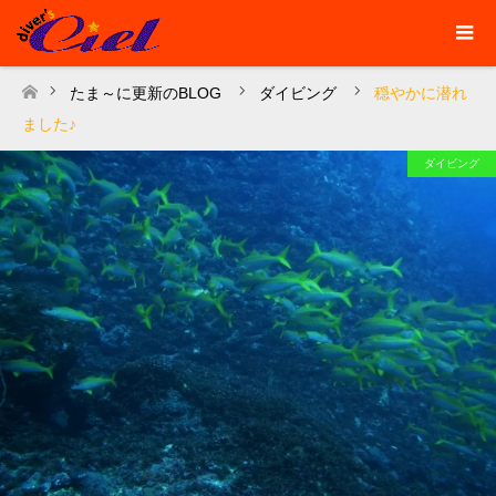
たま～に更新のBLOG
ダイビング
穏やかに潜れ
ホーム
ました♪
ダイビング