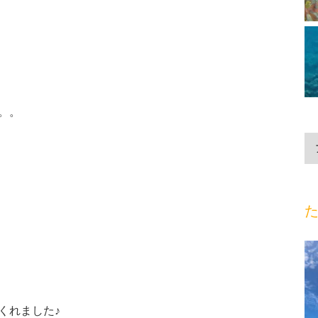
。。
た
くれました♪