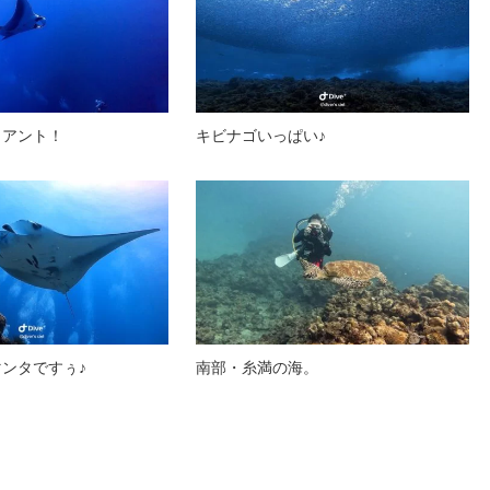
イアント！
キビナゴいっぱい♪
ンタですぅ♪
南部・糸満の海。