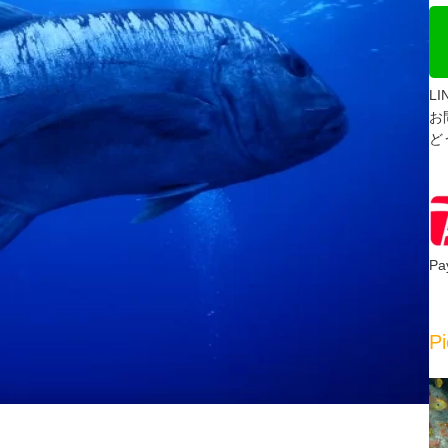
L
お
ど
P
Pi