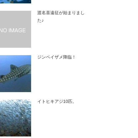
渡名喜遠征が始まりまし
た♪
ジンベイザメ降臨！
イトヒキアジ10匹。