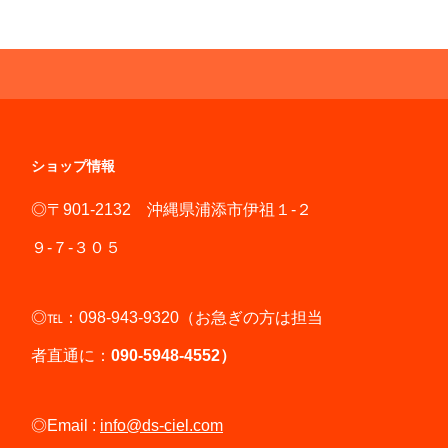
ショップ情報
◎〒901-2132 沖縄県浦添市伊祖１-２
９-７-３０５
◎℡：098-943-9320（お急ぎの方は担当
者直通に：
090-5948-4552）
◎Email :
info@ds-ciel.com