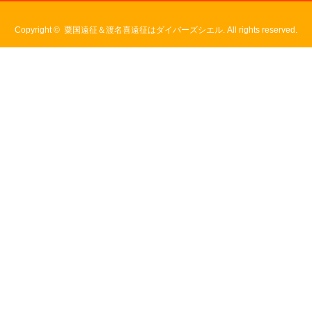
Copyright ©
粟国遠征＆渡名喜遠征はダイバーズシエル. All rights reserved.