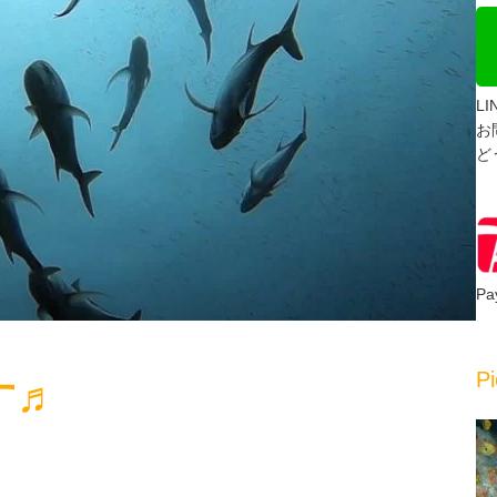
L
お
ど
P
Pi
す♬