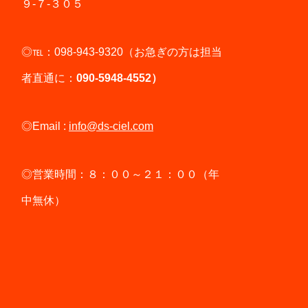
９-７-３０５
◎℡：098-943-9320（お急ぎの方は担当
者直通に：
090-5948-4552）
◎Email :
info@ds-ciel.com
◎営業時間：８：００～２１：００（年
中無休）