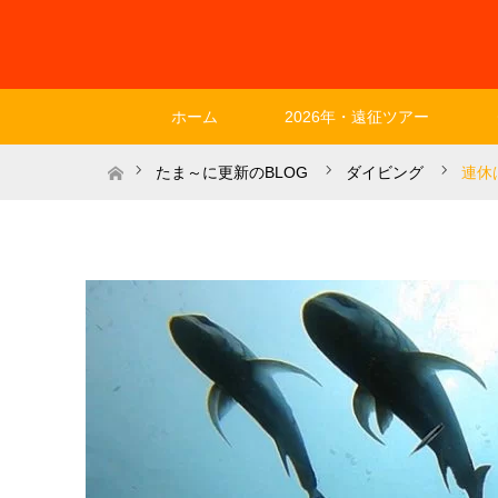
ホーム
2026年・遠征ツアー
ホーム
たま～に更新のBLOG
ダイビング
連休