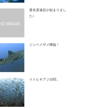
渡名喜遠征が始まりまし
た♪
ジンベイザメ降臨！
イトヒキアジ10匹。