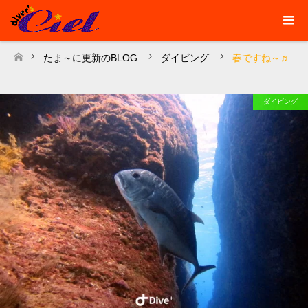
たま～に更新のBLOG
ダイビング
春ですね～♬
ホーム
ダイビング