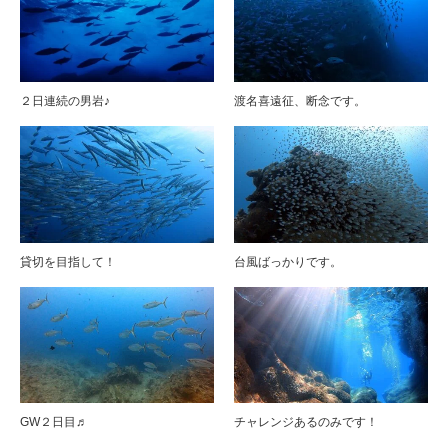
２日連続の男岩♪
渡名喜遠征、断念です。
貸切を目指して！
台風ばっかりです。
GW２日目♬
チャレンジあるのみです！