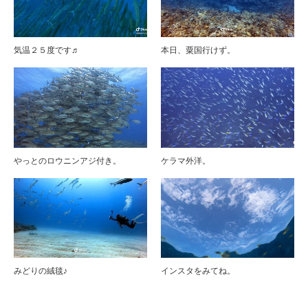
気温２５度です♬
本日、粟国行けず。
やっとのロウニンアジ付き。
ケラマ外洋。
みどりの絨毯♪
インスタをみてね。