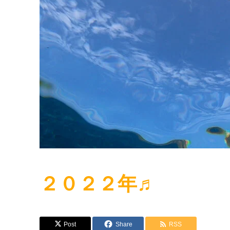
２０２２年♬
Post
Share
RSS