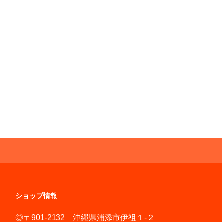
ショップ情報
◎〒901-2132 沖縄県浦添市伊祖１-２