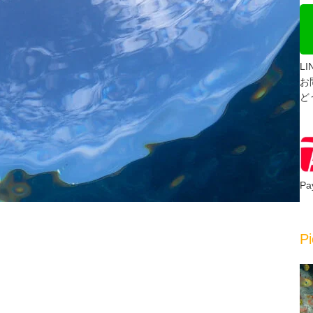
L
お
ど
P
Pi