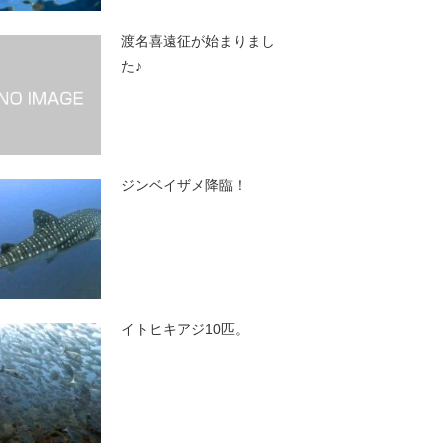
渡名喜遠征が始まりまし
た♪
ジンベイザメ降臨！
イトヒキアジ10匹。