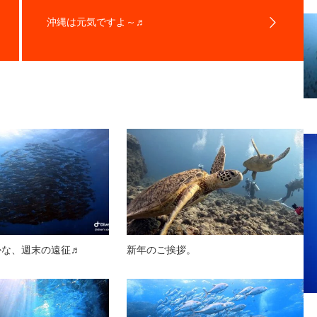
沖縄は元気ですよ～♬
かな、週末の遠征♬
新年のご挨拶。