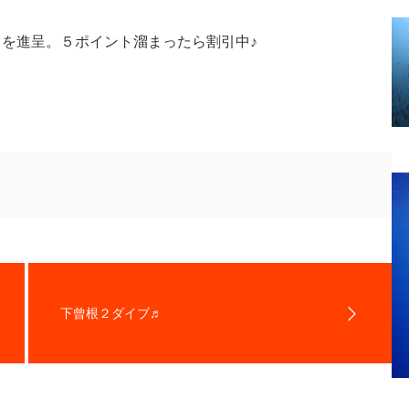
トを進呈。５ポイント溜まったら割引中♪
下曾根２ダイブ♬