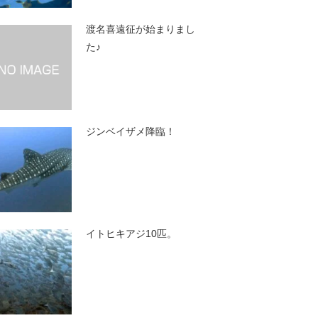
渡名喜遠征が始まりまし
た♪
ジンベイザメ降臨！
イトヒキアジ10匹。