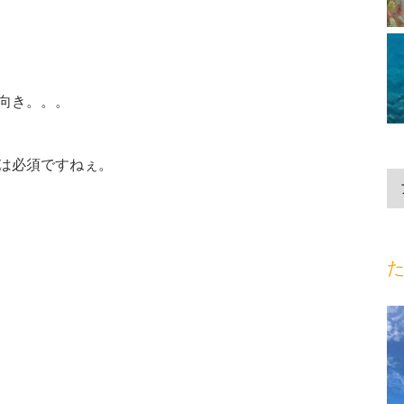
向き。。。
は必須ですねぇ。
た