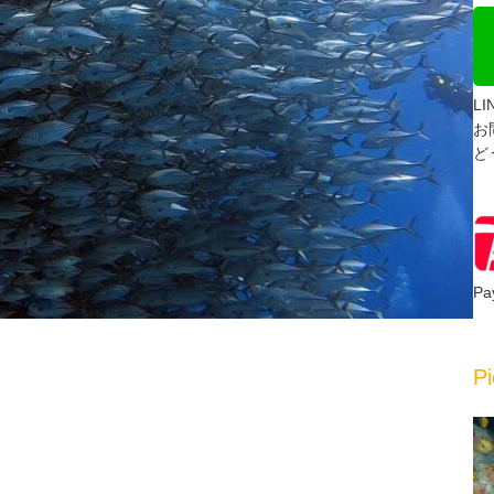
L
お
ど
P
Pi