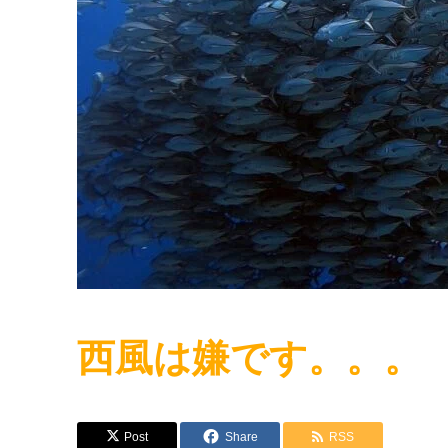
西風は嫌です。。。
Post
Share
RSS