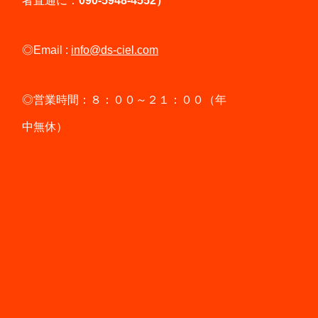
者直通に：
090-5948-4552）
◎Email :
info@ds-ciel.com
◎営業時間：８：００～２１：００（年
中無休）