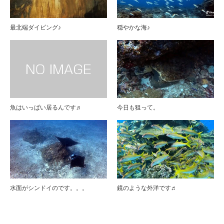
最北端ダイビング♪
穏やかな海♪
魚はいっぱい居るんです♬
今日も狙って。
水面がシンドイのです。。。
鏡のような外洋です♬