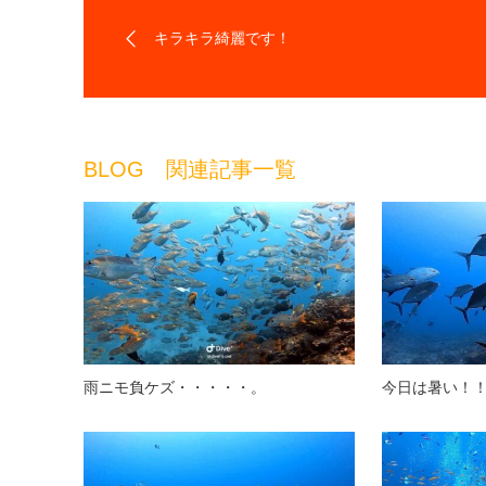
キラキラ綺麗です！
BLOG 関連記事一覧
雨ニモ負ケズ・・・・・。
今日は暑い！