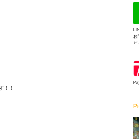
L
お
ど
P
す！！
Pi