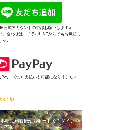
INE公式アカウントの登録お願いします♬
問い合わせはコチラのLINEからでもお気軽に
うぞ♪
ayPay でのお支払いも可能になりました♬
ck Up!
那覇に到着後からボートで３ダイブ
が可能♪