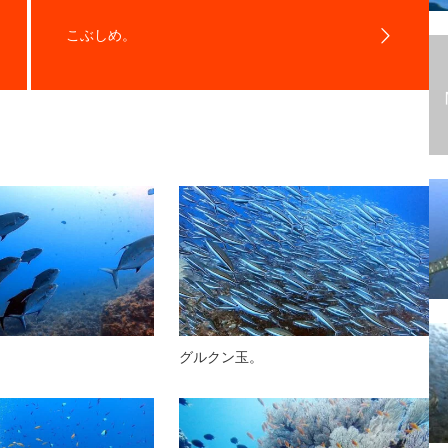
こぶしめ。
！
グルクン玉。