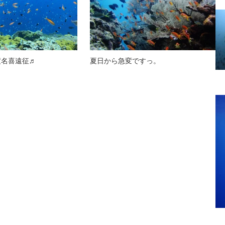
渡名喜遠征♬
夏日から急変ですっ。