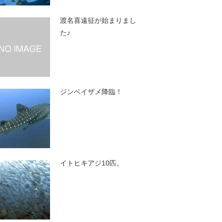
渡名喜遠征が始まりまし
た♪
ジンベイザメ降臨！
イトヒキアジ10匹。