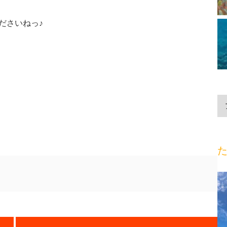
ださいねっ♪
た