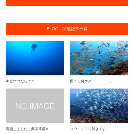
BLOG 関連記事一覧
キビナゴだらけ♬
雨ニモ負ケズ・・・・・。
再開しました、粟国遠征♬
ロウニンアジ付きです。