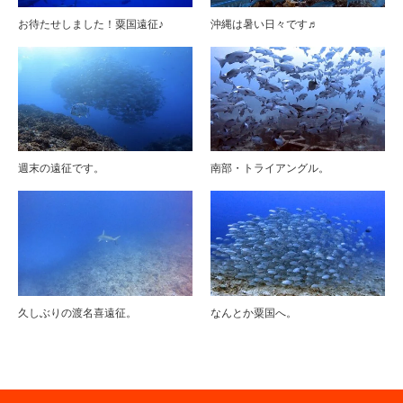
お待たせしました！粟国遠征♪
沖縄は暑い日々です♬
週末の遠征です。
南部・トライアングル。
久しぶりの渡名喜遠征。
なんとか粟国へ。