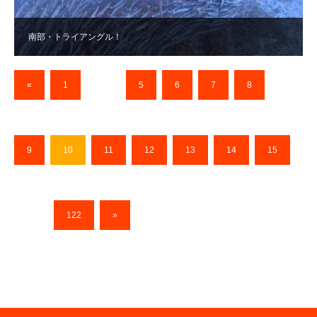
南部・トライアングル！
«
1
…
5
6
7
8
9
10
11
12
13
14
15
…
122
»