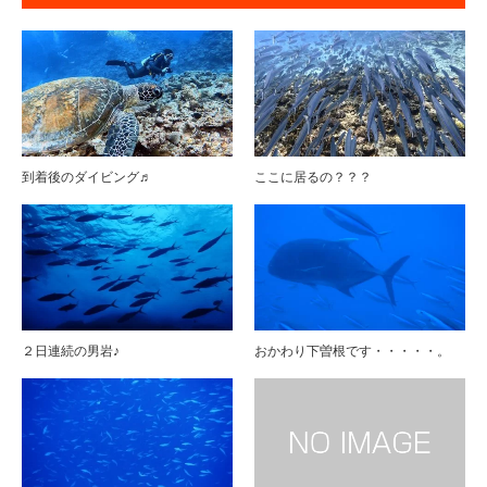
到着後のダイビング♬
ここに居るの？？？
２日連続の男岩♪
おかわり下曽根です・・・・・。