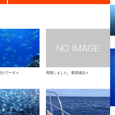
雨明けでーす♬
再開しました、粟国遠征♬