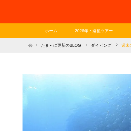
ホーム
2026年・遠征ツアー
ホーム
たま～に更新のBLOG
ダイビング
週末