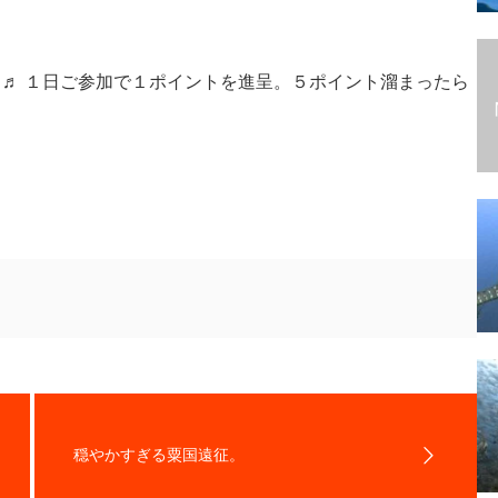
布中♬ １日ご参加で１ポイントを進呈。５ポイント溜まったら
穏やかすぎる粟国遠征。