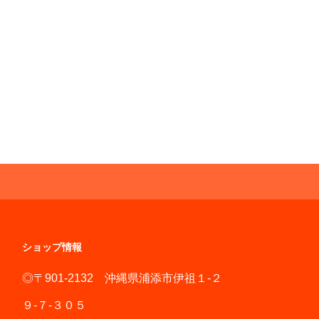
ショップ情報
◎〒901-2132 沖縄県浦添市伊祖１-２
９-７-３０５