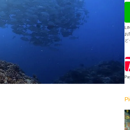
L
お
ど
P
Pi