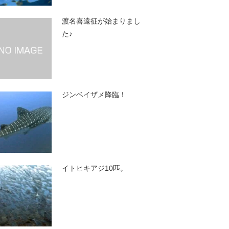
渡名喜遠征が始まりまし
た♪
ジンベイザメ降臨！
イトヒキアジ10匹。